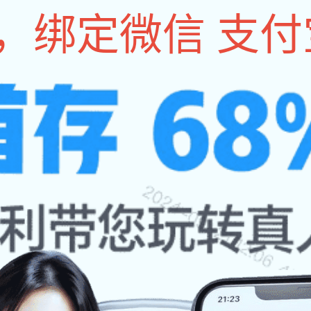
星空体育
热门产品
公司介绍
链条导轨
xk星空体育:xk
星空体育:联系xk星空体育