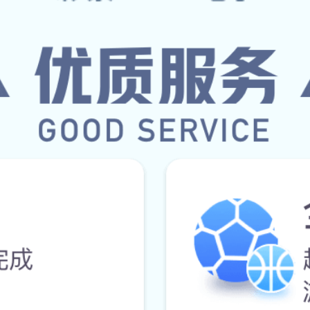
育:圣欣xk星空体育
空体育
xk星空体育 件/塑料导轨/链条导轨厂家/自动注油器/xk星空体育 条/链条