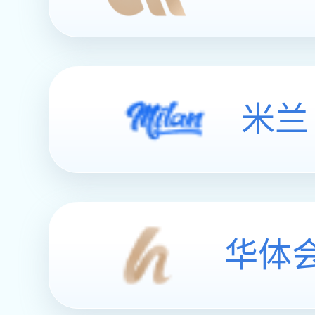
热门关键词
Keywords
xk星空体育:链条导轨产品合集价格、厂家
双排链条导轨价格、厂家
xk星空体育:单排xk星空体育 件价格、厂家
单排链条导轨价格、厂家
xk星空体育:单排xk星空体育 件价格、厂家
xk星空体育:双排链条导轨价格、厂家
xk星空体育 条
xk星空体育:单排xk星空体育 条价格、厂家
C14H型钢槽
xk星空体育:单排xk星空体育 件
xk星空体育:单排xk星空体育 条价格、厂家
xk星空体育:超高分子量聚乙烯板材价格、厂家
联系xk星空体育
Contact Us