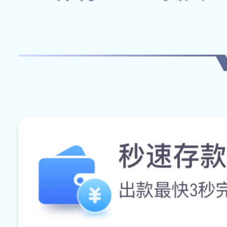
公司介绍
链条导轨
xk星空体
工厂设备
皮带导轨
行业xk星
荣誉证书
xk星空体育:环型xk星空体育 件
常见问题
加工细节
平面xk星空体育 条
链条张紧器
联系xk星空体育
xk星空体育:联系xk星空体育
友情链接：
输送链条
版权所有 © 2026 xk星空体育传动设备有限公司 专业从事于链条导轨/
技术支持：