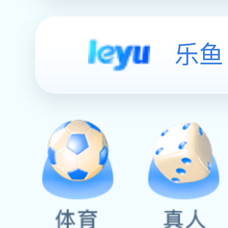
xk星空体育传动设备有限公司
手 机：0769-87006592
邮 箱：
电 话：13828897606
网 址：hujiaojia.com
地 址：东莞市黄江镇黄江村668工业区北
一街2号
关于xk星空体育
产品中心
xk星空