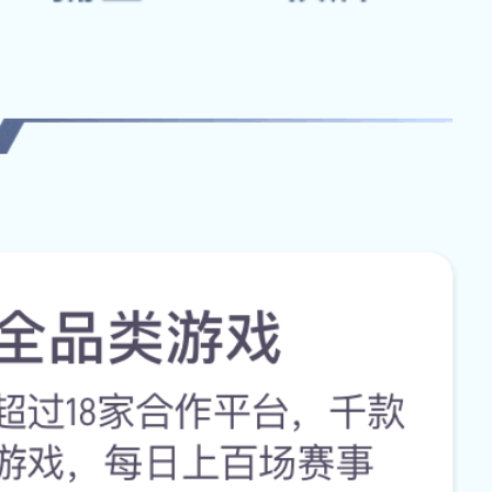
xk星空体育传动设备有限公司
电话：0769-87006592 网址：hujiaojia.com
生产基地：东莞市黄江镇黄江村668工业区北一街2号
扫描手机站
扫一扫加微信
涨紧器/xk星空体育传动设备有限公司, 欢迎来电咨询!