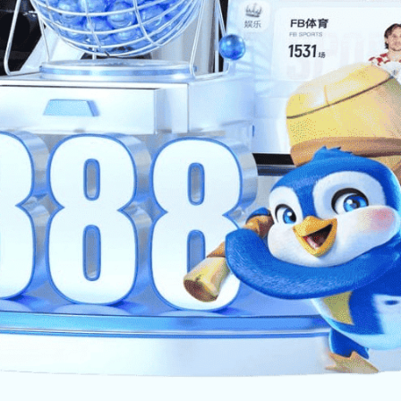
针头和管路设计也是适应不同粘度油脂的重要因素。宽口针头和
度油脂，系统通常配备回流防滴设计，减少油脂浪费。