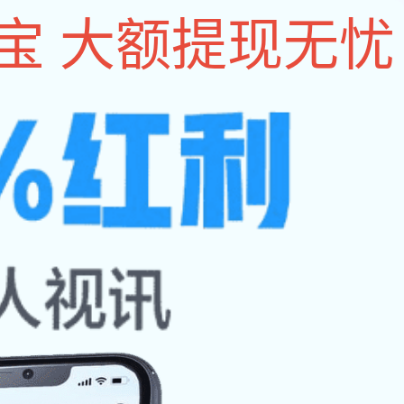
0769-87006592
hujiaojia.com
星空体育 的优势
案例展示
xk星空体育:xk星空体育 中心