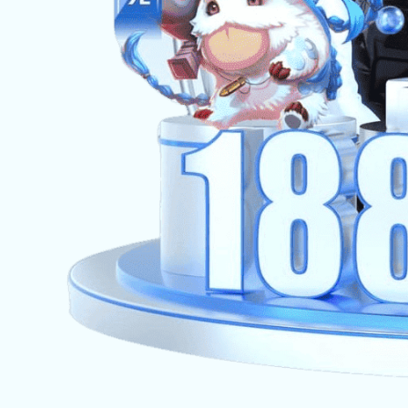
推荐xk星空体育
Recommend
xk星空体育:xk星空体育 条耐腐蚀性强吗？潮湿环境能使用吗
xk星空体育:自动注油器能适配高压环境吗
xk星空体育:xk星空体育 条安装需要预留膨胀间隙吗
xk星空体育:自动注油器多少钱一台性价比高
xk星空体育:xk星空体育 条在高速运行中表现如何
xk星空体育:自动注油器如何延长设备使用周期
xk星空体育:链条涨紧器如何减少链条松弛问题
xk星空体育:xk星空体育 条如何减少链条运行偏移问题
xk星空体育:自动注油器工作原理是如何实现定量润滑的
xk星空体育:链条涨紧器自动调节功能优势分析
注油器
对于低粘
热门关键词