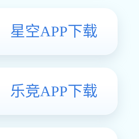
耐腐蚀材质能够在高温、高负荷环境下保持润滑效果，防止油
齿轮和轴承上的持续润滑。对于多设备生产线，选择兼容多种
现对不同粘度油脂的适应性，保证润滑系统稳定运行。用户在