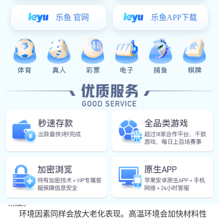
噪音增加也是链条导轨老化的重要信号。新装导轨运行
声音较为均匀。随着材料老化，表面粗糙度上升，链条与导
轨之间摩擦状态改变。设备运行时会出现间歇性异响，尤其
在转弯段或负载变化位置更加明显。
老化后的链条导轨润滑性能下降。部分工程塑料导轨依
靠材料本身的自润滑特性降低摩擦。材料老化后，分子结构
发生变化，自润滑能力减弱。链条运行温度随之升高，进一
步加速导轨磨损。
在高负载工况下，老化问题更加突出。导轨支撑能力下
降，局部受力集中。长时间运行后，导轨底部可能出现细微
裂纹。裂纹扩展后，导轨整体刚性降低，影响xk星空体育
精度。
环境因素同样会放大老化表现。高温环境会加快材料性