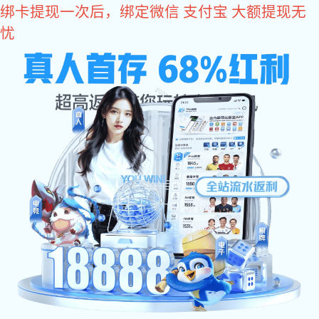
xk星空体育
当前位置：
首 页
>
xk星空体育:xk星空体育 中心
>
xk星空体育:行业
xk星空体育
> 链条导轨老化后有哪些表现
链条导轨老化后有哪些表现
发布日期：
2026-02-04 09:24:16
作者：
点击：
0
链条导轨在输送系统中主要承担支撑、限位、导向作
用。设备长期运行后，链条导轨不可避免会出现老化现象。
老化并非单一状态，而是材料性能、结构形态、运行表现多
方面变化的综合结果。若未及时识别，容易影响整条输送线