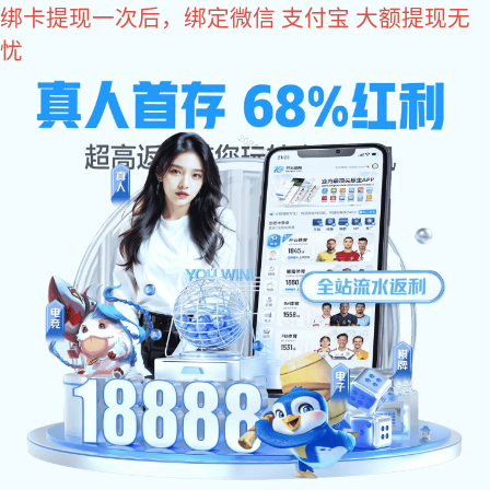
xk星空体育
当前位置：
首 页
>
产品展示
>
链条导轨
> 叁排xk星空体育 条