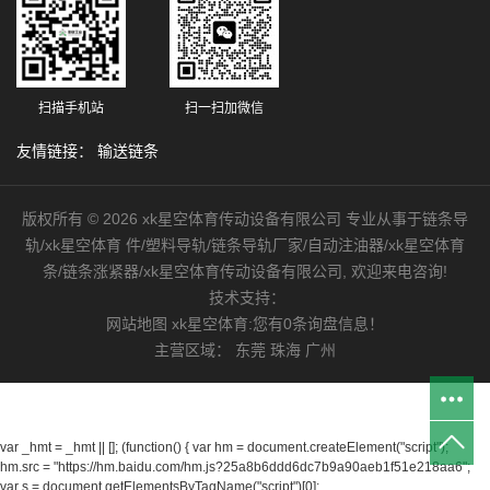
扫描手机站
扫一扫加微信
友情链接：
输送链条
版权所有 © 2026 xk星空体育传动设备有限公司 专业从事于链条导
轨/xk星空体育 件/塑料导轨/链条导轨厂家/自动注油器/xk星空体育
条/链条涨紧器/xk星空体育传动设备有限公司, 欢迎来电咨询!
技术支持：
网站地图
xk星空体育:您有
0
条询盘信息！
主营区域：
东莞
珠海
广州
var _hmt = _hmt || []; (function() { var hm = document.createElement("script");
hm.src = "https://hm.baidu.com/hm.js?25a8b6ddd6dc7b9a90aeb1f51e218aa6";
var s = document.getElementsByTagName("script")[0];